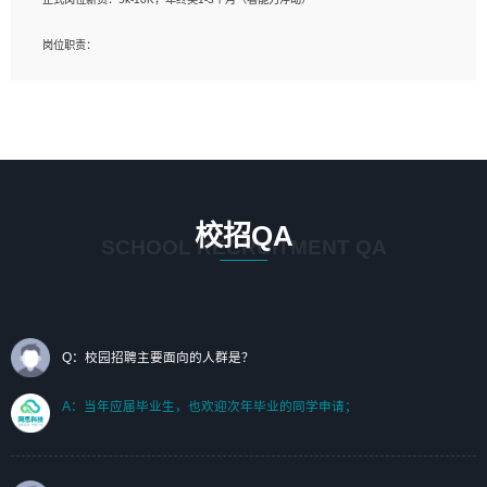
岗位要求：
岗位职责：
1、艺术设计类相关专业；（其中需求分析顾问不限专业）
1、完成主要工作：项目解决方案策划与编写，项目投标方案编写、项目申报方案编
2、热爱展览展示设计工作，熟悉行业动向，设计专业知识和产品专业知识；
写；
3、具有良好的人际沟通、准确判断客户需求并执行的能力、较强的团队合作能力和
2、人才队伍建设：完善SPL人才沉淀，积聚力量，为公司各省项目打单提供全面支
服务意识。
撑。
任职要求：
1. 熟悉 Javascript, CSS, HTML, Vue, Git;
校招QA
2. 熟悉 前端常用框架, 能独立完成设计给予的 UI 效果;
SCHOOL RECRUITMENT QA
3. 有良好的代码习惯, 低级错误出现频率低;
4. 具备优秀的沟通和协调能力，能承受比较大的工作压力;
5. 自我驱动力强, 能自主学习新知识新技术, 并具有较强的自学能力;
6. 了解前端设计及后端开发, 可快速和同事对接工作;
7. 了解或熟悉 WebGL 及相关框架优先。
Q：校园招聘主要面向的人群是？
（岗位人员专职于行业应用解决方案、项目申报方案、投标方案的策划编写）
A：当年应届毕业生，也欢迎次年毕业的同学申请；