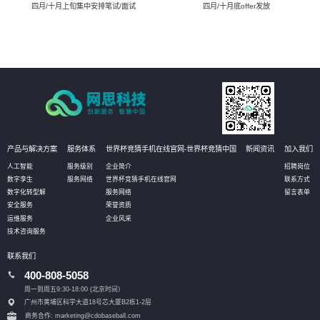
四月/十月上旬集中安排笔试/面试
四月/十月底offer发放
产品与解决方案
服务体系
世界杯竞猜手机在线官网-世界杯竞猜中国
新闻资讯
加入我们
人工智能
服务级别
企业简介
招聘岗位
数字孪生
服务网络
世界杯竞猜手机在线官网
联系方式
数字化转型解
服务网络
留言表单
安全服务
荣誉资质
运维服务
企业风采
技术咨询服务
联系我们
400-808-5058
周一到周五9:30-18:00 (北京时间）
广州市黄埔区科学大道18号芯大厦B2栋1-2层
商务合作: marketing@cdobaseball.com