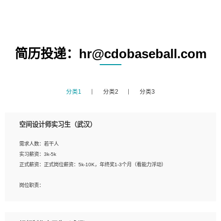
简历投递：hr@cdobaseball.com
分类1
分类2
分类3
空间设计师实习生（武汉）
需求人数：若干人
实习薪资：3k-5k
正式薪资：正式岗位薪资：5k-10K，年终奖1-3个月（看能力浮动）
岗位职责：
1、 沟通客户需求，分析其实施的可行性，辅助项目经理完成展示策划、设计；
2、 把握设计时间节点，控制设计进度，完成展示设计任务；
3、配合平面设计师完成项目最终的整体汇报方案；参与项目例会，项目完工总结报