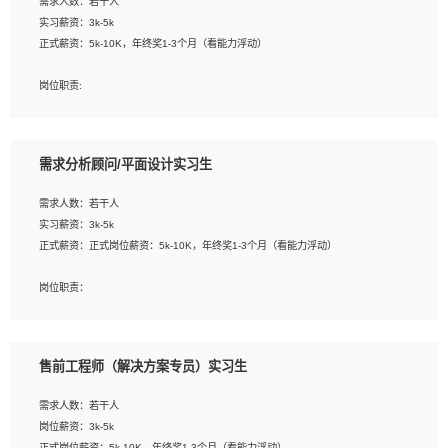
需求人数：若干人
1. 熟悉 Javascript, CSS, HTML, Vue, Git;
实习薪资：3k-5k
2. 熟悉前端常用框架, 能独立完成设计给予的 UI 效果;
正式薪资：5k-10K，年终奖1-3个月（看能力浮动）
3. 有良好的代码习惯, 低级错误出现频率低;
4. 具备优秀的沟通和协调能力，能承受比较大的工作压力;
岗位职责:
5. 自我驱动力强, 能自主学习新知识新技术, 并具有较强的自学能力;
1. 为企业客户提供软件技术服务。包括安装、升级、配置、调优、故障诊断等工
6. 了解前端设计及后端开发, 可快速和同事对接工作;
作；
7. 了解或熟悉 WebGL 及相关框架优先。
2. 在此基础上，并能为客户提供客户化技术支持方案，提升软件使用效率与价值。
需求分析顾问/平面设计实习生
任职要求:
需求人数：若干人
1. 计算机专业相关背景；
实习薪资：3k-5k
2. 自我学习和动手能力强，对操作系统、数据库有一定基础和兴趣；
正式薪资：正式岗位薪资：5k-10K，年终奖1-3个月（看能力浮动）
3.沟通能力强、有基础客户服务意识。
岗位职责：
1、 沟通客户需求，分析其实施的可行性，辅助项目经理完成展示策划、设计；
2、 把握设计时间节点，控制设计进度，完成展示设计任务；
3、配合平面设计师完成项目最终的整体汇报方案；参与项目例会，项目完工总结报
售前工程师（解决方案专员）实习生
告，设计项目文件管理和资料库维护；
4、 创新设计表现形式，优化流程、提高设计工作效率；
需求人数：若干人
5、 设计内容包括但不限于：展厅/博物馆/展馆的规划与空间设计，人机界面设计，
岗位薪资：3k-5k
标志及吉祥物设计，效果图后期处理等。
正式岗位薪资：5k-10K，年终奖1-3个月（看能力浮动）