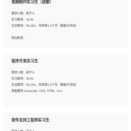
视频制作实习生（成都）
告，设计项目文件管理和资料库维护；
4、 创新设计表现形式，优化流程、提高设计工作效率；
需求人数：若干人
5、 设计内容包括但不限于：展厅/博物馆/展馆的规划与空间设计，人机界面设计，
实习薪资：3k-5k
标志及吉祥物设计，效果图后期处理等。
正式薪资：5k-10K，年终奖1-3个月（看能力浮动）
岗位要求：
岗位职责：
1、艺术设计类相关专业；
1、各类企业宣传片视频的剪辑和片头片尾包装；
2、热爱展览展示设计工作，熟悉行业动向，设计专业知识和产品专业知识；
2、广告片的后期剪辑与整体特效合成；
3、具有良好的人际沟通、准确判断客户需求并执行的能力、较强的团队合作能力和
3、特效及动画制作并了解后期合成软件。
服务意识。
程序开发实习生
岗位要求：
需求人数：若干人
1、热爱影视，责任心强，有强烈的兴趣和后期制作的主观能动性；
实习薪资：3k-5k
2、熟练使用After Effect、Photo Shop、熟练掌握视频剪辑和特效包装软件；
正式薪资：5k-10K，年终奖1-3个月（看能力浮动）
3、能对影片后期进行整体调色控制，具备一定审美感；
技能要求:Javascript, CSS, HTML, Vue
4、在剪辑上会思考，有一定编导思维；
5、踏实， 勤奋，愿意在工作中不断学习，提高自我；
工作职责：
6、能与同事友好相处。
1. 负责公司的前端项目的开发;
2. 负责公司已有项目的维护及迭代;
软件支持工程师实习生
工作要求: