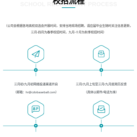
校招流程
SCHOOL RECRUIMENT PROCESS
（公司会根据各地高校双选会开展时间，安排当地现场招聘，请应届毕业生随时关注信息更新，
三月-四月为春季校招时间，九月-十月为秋季校招时间）
三月初/九月初网络投递渠道开启
三月/九月上旬至三月/九月底简历反馈
（邮箱：hr@cdobaseball.com）
（具体以邮件/电话为准）