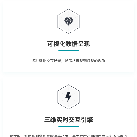
可视化数据呈现
多种数据交互场景，涵盖从宏观到微观的视角
三维实时交互引擎
强大的三维图形引擎和实时渲染技术，最大程度还原物理世界实体场景的