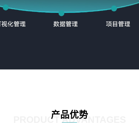
产品优势
PRODUCT ADVANTAGES