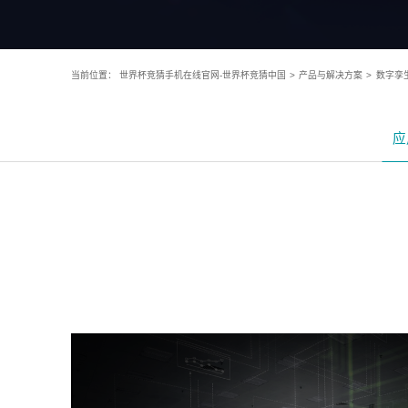
当前位置：
世界杯竞猜手机在线官网-世界杯竞猜中国
>
产品与解决方案
>
数字孪生
应