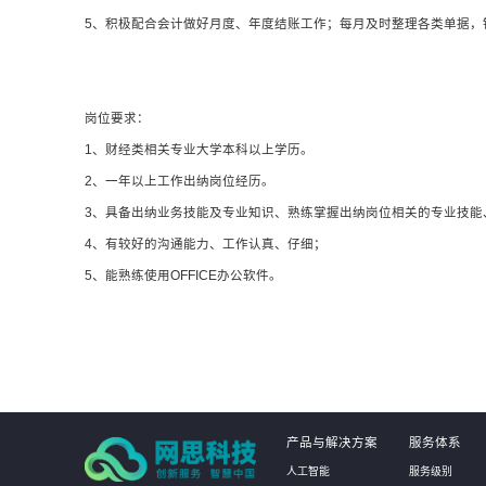
5、积极配合会计做好月度、年度结账工作；每月及时整理各类单据，
岗位要求：
1、财经类相关专业大学本科以上学历。
2、一年以上工作出纳岗位经历。
3、具备出纳业务技能及专业知识、熟练掌握出纳岗位相关的专业技能
4、有较好的沟通能力、工作认真、仔细；
5、能熟练使用OFFICE办公软件。
产品与解决方案
服务体系
人工智能
服务级别