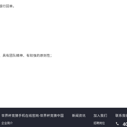
银行回单。
、具有团队精神、有较强的原则性；
世界杯竞猜手机在线官网-世界杯竞猜中国
新闻资讯
加入我们
联系我
企业简介
招聘岗位
4