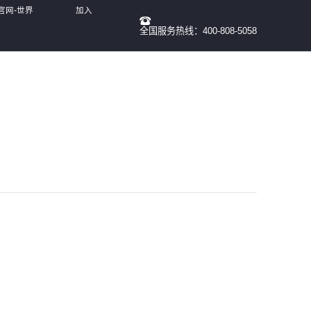
官网-世界
加入
全国服务热线：400-808-5058
我们