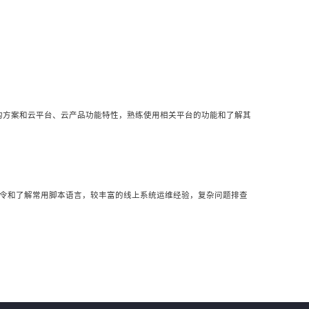
架构方案和云平台、云产品功能特性，熟练使用相关平台的功能和了解其
悉Linux常用命令和了解常用脚本语言，较丰富的线上系统运维经验，复杂问题排查