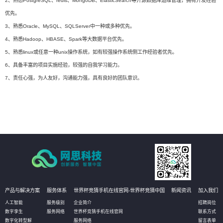
2、熟悉PostgreSQL、redis、MongoDB、ElasticSearch等开源数据库运维管理，拥有开发经验
优先。
3、熟悉Oracle、MySQL、SQLServer中一种或多种优先。
4、熟悉Hadoop、HBASE、Spark等大数据平台优先。
5、熟悉linux或任意一种unix操作系统，如有较强操作系统侧工作经验者优先。
6、具备丰富的项目实施经验，较强的自我学习能力。
7、责任心强，为人友好，沟通能力强，具有良好的团队意识。
产品与解决方案
服务体系
世界杯竞猜手机在线官网-世界杯竞猜中国
新闻资讯
加入我们
人工智能
服务级别
企业简介
招聘岗位
数字孪生
服务网络
世界杯竞猜手机在线官网
联系方式
数字化转型解
服务网络
留言表单